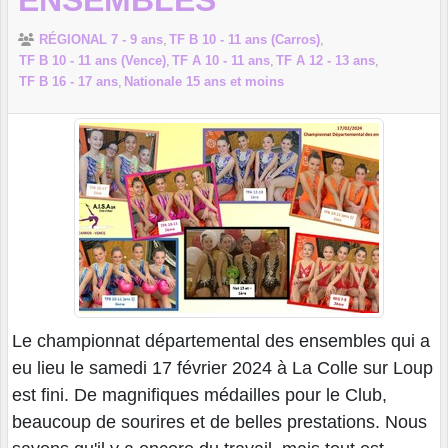
ENSEMBLES
RÉGIONAL 7 - 9 ans
TF B 10 - 11 ans (Carros)
TF B 10 - 11 ans (Vence)
TF A 10 - 11 ans
TF A 12 - 13 ans
TF B 16 - 17 ans
Nationale 15 ans et moins
Le championnat départemental des ensembles qui a
eu lieu le samedi 17 février 2024 à La Colle sur Loup
est fini. De magnifiques médailles pour le Club,
beaucoup de sourires et de belles prestations. Nous