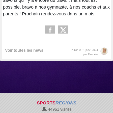
savons qu'il y a encore du travail, mais tout est
possible, bravo à nos gymnaste, à nos coachs et aux
parents ! Prochain rendez-vous dans un mois.
Voir toutes les news
Publié le
31 janv. 2024
par
Pascale
SPORTS
REGIONS
44961
visites