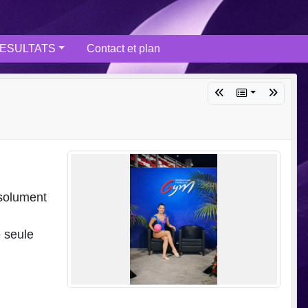
ESULTATS
Contact et plan
bsolument
e seule