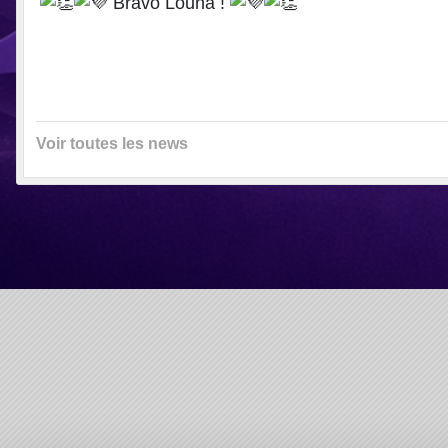
Bravo Louna !
Voir toutes les news