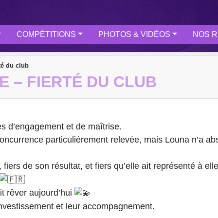
COMPÉTITIONS
PHOTOS & VIDÉOS
NOS R
té du club
 – FIERTÉ DU CLUB
ines d’engagement et de maîtrise.
 concurrence particulièrement relevée, mais Louna n’a a
s de son résultat, et fiers qu’elle ait représenté à ell
t rêver aujourd’hui
r investissement et leur accompagnement.