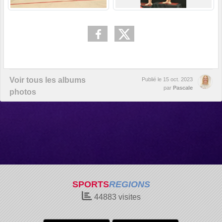
Voir tous les albums
Publié le
15 oct. 2023
par
Pascale
photos
SPORTS
REGIONS
44883
visites