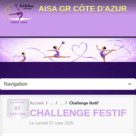
Panneau de gestion des cookies
AISA GR CÔTE D'AZUR
Le
samedi
Accueil
Challenge festif
07
CHALLENGE FESTIF
MARS
2026
Le
samedi
07
mars
2026