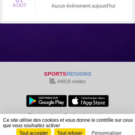
AOÛT
Aucun évènement aujourd'hui
SPORTS
REGIONS
44918
visites
Charte cookies
Gestion des cookies
Ce site utilise des cookies et vous donne le contrôle sur ceux
Informations légales
Signaler un contenu inapproprié
que vous souhaitez activer
Tout accepter
Tout refuser
Personnaliser
Envie de participer ?
Connexion