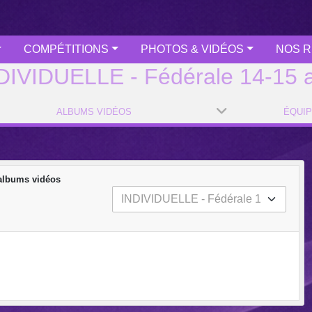
COMPÉTITIONS
PHOTOS & VIDÉOS
NOS R
DIVIDUELLE - Fédérale 14-15 
ALBUMS VIDÉOS
ÉQUI
albums vidéos