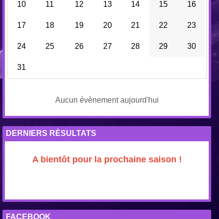
10
11
12
13
14
15
16
17
18
19
20
21
22
23
24
25
26
27
28
29
30
31
Aucun évènement aujourd'hui
DERNIERS RÉSULTATS
A bientôt pour la prochaine saison !
FACEBOOK