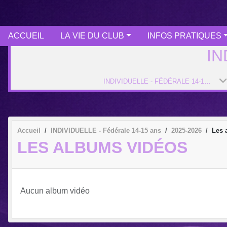
ACCUEIL
LA VIE DU CLUB
INFOS PRATIQUES
IN
INDIVIDUELLE - FÉDÉRALE 14-15 ANS
Accueil
INDIVIDUELLE - Fédérale 14-15 ans
2025-2026
Les 
LES ALBUMS VIDÉOS
Aucun album vidéo