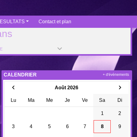
ESULTATS
Contact et plan
ans
PE
CALENDRIER
+ d'évènements
Août 2026
Lu
Ma
Me
Je
Ve
Sa
Di
1
2
3
4
5
6
7
8
9