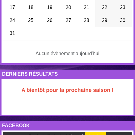
17
18
19
20
21
22
23
24
25
26
27
28
29
30
31
Aucun évènement aujourd'hui
DERNIERS RÉSULTATS
A bientôt pour la prochaine saison !
FACEBOOK