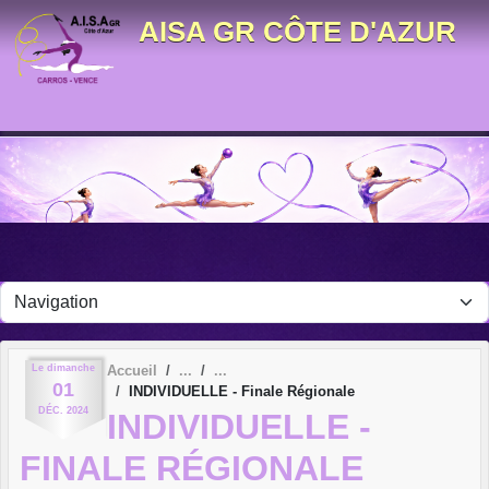
Panneau de gestion des cookies
AISA GR CÔTE D'AZUR
Le
dimanche
Accueil
01
INDIVIDUELLE - Finale Régionale
DÉC.
2024
INDIVIDUELLE -
FINALE RÉGIONALE