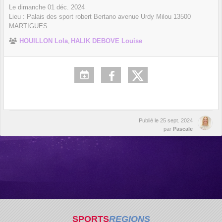
Le
dimanche
01
déc.
2024
Lieu :
Palais des sport robert Bertano avenue Urdy Milou
13500
MARTIGUES
HOUILLON Lola
HALIK DEBOVE Louise
Publié le
25 sept. 2024
par
Pascale
SPORTS
REGIONS