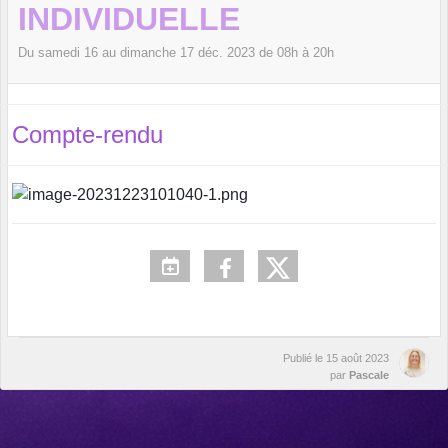
INDIVIDUELLE
Du
samedi
16
au
dimanche
17
déc.
2023
de 08h à 20h
Compte-rendu
Publié le
15 août 2023
par
Pascale