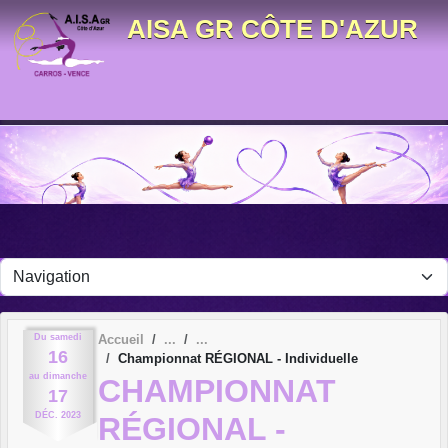
Panneau de gestion des cookies
AISA GR CÔTE D'AZUR
Du
samedi
Accueil
16
Championnat RÉGIONAL - Individuelle
au
dimanche
CHAMPIONNAT
17
DÉC.
2023
RÉGIONAL -