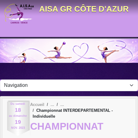
Panneau de gestion des cookies
AISA GR CÔTE D'AZUR
Du
samedi
Accueil
18
Championnat INTERDEPARTEMENTAL -
Individuelle
au
dimanche
19
CHAMPIONNAT
NOV.
2023