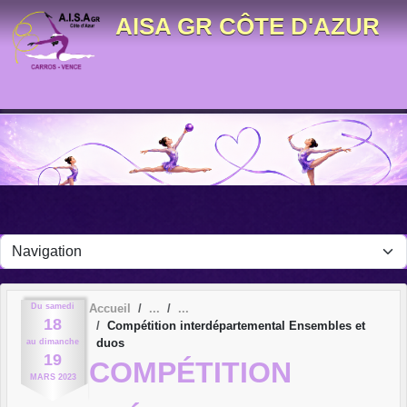
Panneau de gestion des cookies
AISA GR CÔTE D'AZUR
Du
samedi
Accueil
18
Compétition interdépartemental Ensembles et
duos
au
dimanche
19
COMPÉTITION
MARS
2023