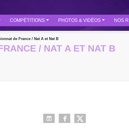
COMPÉTITIONS
PHOTOS & VIDÉOS
NOS R
onnat de France / Nat A et Nat B
RANCE / NAT A ET NAT B