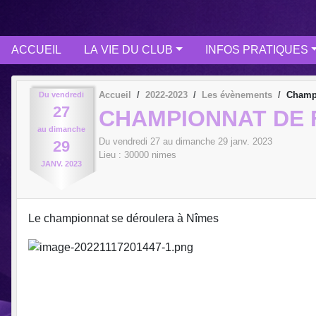
ACCUEIL
LA VIE DU CLUB
INFOS PRATIQUES
Accueil
2022-2023
Les évènements
Champi
Du
vendredi
27
CHAMPIONNAT DE F
au
dimanche
Du
vendredi
27
au
dimanche
29
janv.
2023
29
Lieu :
30000
nimes
JANV.
2023
Le championnat se déroulera à Nîmes